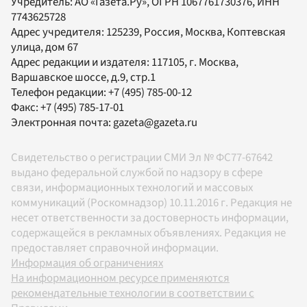
Учредитель:
АО «Газета.Ру»
, ОГРН 1067761730376, ИНН
7743625728
Адрес учредителя: 125239, Россия, Москва, Коптевская
улица, дом 67
Адрес редакции и издателя:
117105
, г.
Москва
,
Варшавское шоссе, д.9, стр.1
Телефон редакции:
+7 (495) 785-00-12
Факс:
+7 (495) 785-17-01
Электронная почта:
gazeta@gazeta.ru
Свидетельство о регистрации СМИ Эл № ФС77-67642
выдано федеральной службой по надзору в сфере
связи, информационных технологий и массовых
коммуникаций (Роскомнадзор) 10.11.2016 г. Редакция не
несет ответственности за достоверность информации,
содержащейся в рекламных объявлениях. Редакция не
предоставляет справочной информации.
Информация об ограничениях
На информационном ресурсе применяются
рекомендательные технологии в соответствии с