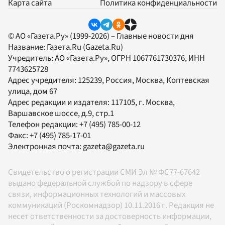
Карта сайта
Политика конфиденциальности
© АО «Газета.Ру» (1999-2026) – Главные новости дня
Название:
Газета.Ru
(Gazeta.Ru)
Учредитель:
АО «Газета.Ру»
, ОГРН 1067761730376, ИНН
7743625728
Адрес учредителя: 125239, Россия, Москва, Коптевская
улица, дом 67
Адрес редакции и издателя:
117105
, г.
Москва
,
Варшавское шоссе, д.9, стр.1
Телефон редакции:
+7 (495) 785-00-12
Факс:
+7 (495) 785-17-01
Электронная почта:
gazeta@gazeta.ru
Свидетельство о регистрации СМИ Эл № ФС77-67642
выдано федеральной службой по надзору в сфере
связи, информационных технологий и массовых
коммуникаций (Роскомнадзор) 10.11.2016 г. Редакция не
несет ответственности за достоверность информации,