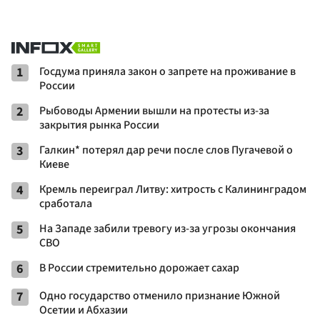
1
Госдума приняла закон о запрете на проживание в
России
2
Рыбоводы Армении вышли на протесты из-за
закрытия рынка России
3
Галкин* потерял дар речи после слов Пугачевой о
Киеве
4
Кремль переиграл Литву: хитрость с Калининградом
сработала
5
На Западе забили тревогу из-за угрозы окончания
СВО
6
В России стремительно дорожает сахар
7
Одно государство отменило признание Южной
Осетии и Абхазии