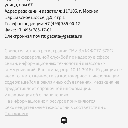
улица, дом 67
Адрес редакции и издателя:
117105
, г.
Москва
,
Варшавское шоссе, д.9, стр.1
Телефон редакции:
+7 (495) 785-00-12
Факс:
+7 (495) 785-17-01
Электронная почта:
gazeta@gazeta.ru
Свидетельство о регистрации СМИ Эл № ФС77-67642
выдано федеральной службой по надзору в сфере
связи, информационных технологий и массовых
коммуникаций (Роскомнадзор) 10.11.2016 г. Редакция не
несет ответственности за достоверность информации,
содержащейся в рекламных объявлениях. Редакция не
предоставляет справочной информации.
Информация об ограничениях
На информационном ресурсе применяются
рекомендательные технологии в соответствии с
Правилами
18+