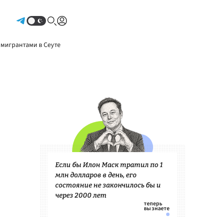
Авторизоваться
 мигрантами в Сеуте
Если бы Илон Маск тратил по 1
млн долларов в день, его
состояние не закончилось бы и
через 2000 лет