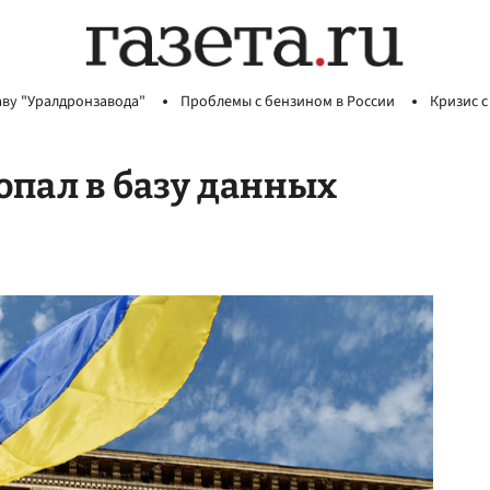
аву "Уралдронзавода"
Проблемы с бензином в России
Кризис с
опал в базу данных