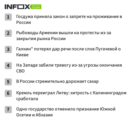
1
Госдума приняла закон о запрете на проживание в
России
2
Рыбоводы Армении вышли на протесты из-за
закрытия рынка России
3
Галкин* потерял дар речи после слов Пугачевой о
Киеве
4
На Западе забили тревогу из-за угрозы окончания
СВО
5
В России стремительно дорожает сахар
6
Кремль переиграл Литву: хитрость с Калининградом
сработала
7
Одно государство отменило признание Южной
Осетии и Абхазии