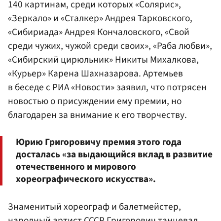
140 картинам, среди которых «Солярис»,
«Зеркало» и «Сталкер»
Андрея Тарковского
,
«Сибириада»
Андрея Кончаловского
, «Свой
среди чужих, чужой среди своих», «Раба любви»,
«Сибирский цирюльник»
Никиты Михалкова
,
«Курьер»
Карена Шахназарова
. Артемьев
в беседе с РИА «Новости» заявил, что потрясен
новостью о присуждении ему премии, но
благодарен за внимание к его творчеству.
Юрию Григоровичу премия этого года
досталась «за выдающийся вклад в развитие
отечественного и мирового
хореографического искусства».
Знаменитый хореограф и балетмейстер,
народный артист СССР Григорович танцевал