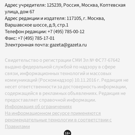
Адрес учредителя: 125239, Россия, Москва, Коптевская
улица, дом 67
Адрес редакции и издателя:
117105
, г.
Москва
,
Варшавское шоссе, д.9, стр.1
Телефон редакции:
+7 (495) 785-00-12
Факс:
+7 (495) 785-17-01
Электронная почта:
gazeta@gazeta.ru
Свидетельство о регистрации СМИ Эл № ФС77-67642
выдано федеральной службой по надзору в сфере
связи, информационных технологий и массовых
коммуникаций (Роскомнадзор) 10.11.2016 г. Редакция не
несет ответственности за достоверность информации,
содержащейся в рекламных объявлениях. Редакция не
предоставляет справочной информации.
Информация об ограничениях
На информационном ресурсе применяются
рекомендательные технологии в соответствии с
Правилами
18+