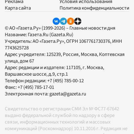
Реклама
Условия использования
Карта сайта
Политика конфиденциальности
© АО «Газета.Ру» (1999-2026) – Главные новости дня
Название:
Газета.Ru
(Gazeta.Ru)
Учредитель:
АО «Газета.Ру»
, ОГРН 1067761730376, ИНН
7743625728
Адрес учредителя: 125239, Россия, Москва, Коптевская
улица, дом 67
Адрес редакции и издателя:
117105
, г.
Москва
,
Варшавское шоссе, д.9, стр.1
Телефон редакции:
+7 (495) 785-00-12
Факс:
+7 (495) 785-17-01
Электронная почта:
gazeta@gazeta.ru
Свидетельство о регистрации СМИ Эл № ФС77-67642
выдано федеральной службой по надзору в сфере
связи, информационных технологий и массовых
коммуникаций (Роскомнадзор) 10.11.2016 г. Редакция не