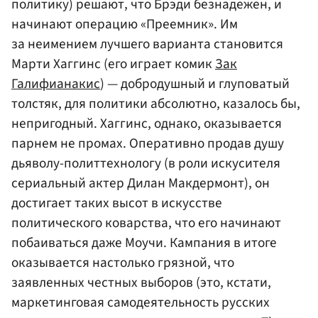
политику) решают, что Брэди безнадежен, и
начинают операцию «Преемник». Им
за неимением лучшего варианта становится
Марти Хаггинс (его играет комик
Зак
Галифианакис
) — добродушный и глуповатый
толстяк, для политики абсолютно, казалось бы,
непригодный. Хаггинс, однако, оказывается
парнем не промах. Оперативно продав душу
дьяволу-политтехнологу (в роли искусителя
сериальный актер Дилан Макдермонт), он
достигает таких высот в искусстве
политического коварства, что его начинают
побаиваться даже Моучи. Кампания в итоге
оказывается настолько грязной, что
заявленных честных выборов (это, кстати,
маркетинговая самодеятельность русских