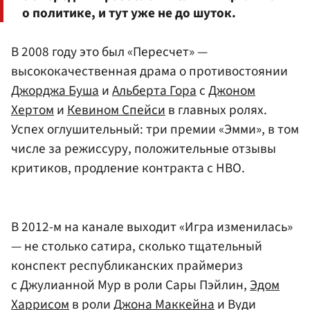
о политике, и тут уже не до шуток.
В 2008 году это был «Пересчет» —
высококачественная драма о противостоянии
Джорджа Буша
и
Альберта Гора
c
Джоном
Хертом
и
Кевином Спейси
в главных ролях.
Успех оглушительный: три премии «Эмми», в том
числе за режиссуру, положительные отзывы
критиков, продление контракта с HBO.
В 2012-м на канале выходит «Игра изменилась»
— не столько сатира, сколько тщательный
конспект республиканских праймериз
с Джулианной Мур в роли Сары Пэйлин,
Эдом
Харрисом
в роли
Джона Маккейна
и Вуди