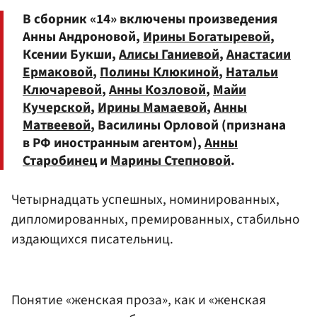
В сборник «14» включены произведения
Анны Андроновой,
Ирины Богатыревой
,
Ксении Букши,
Алисы Ганиевой
,
Анастасии
Ермаковой
,
Полины Клюкиной
,
Натальи
Ключаревой
,
Анны Козловой
,
Майи
Кучерской
,
Ирины Мамаевой
,
Анны
Матвеевой
, Василины Орловой (признана
в РФ иностранным агентом),
Анны
Старобинец
и
Марины Степновой
.
Четырнадцать успешных, номинированных,
дипломированных, премированных, стабильно
издающихся писательниц.
Понятие «женская проза», как и «женская