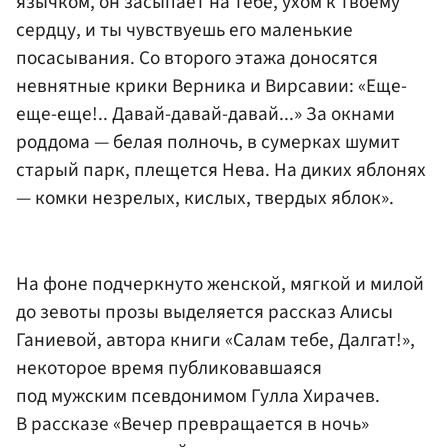
язычком, он засыпает на тебе, ухом к твоему
сердцу, и ты чувствуешь его маленькие
посасывания. Со второго этажа доносятся
невнятные крики Верника и Вирсавии: «Еще-
еще-еще!.. Давай-давай-давай...» За окнами
роддома — белая полночь, в сумерках шумит
старый парк, плещется Нева. На диких яблонях
— комки незрелых, кислых, твердых яблок».
На фоне подчеркнуто женской, мягкой и милой
до зевоты прозы выделяется рассказ Алисы
Ганиевой, автора книги «Салам тебе, Далгат!»,
некоторое время публиковавшаяся
под мужским псевдонимом Гулла Хирачев.
В рассказе «Вечер превращается в ночь»