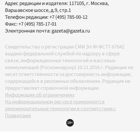
Адрес редакции и издателя:
117105
, г.
Москва
,
Варшавское шоссе, д.9, стр.1
Телефон редакции:
+7 (495) 785-00-12
Факс:
+7 (495) 785-17-01
Электронная почта:
gazeta@gazeta.ru
Свидетельство о регистрации СМИ Эл № ФС77-67642
выдано федеральной службой по надзору в сфере
связи, информационных технологий и массовых
коммуникаций (Роскомнадзор) 10.11.2016 г. Редакция не
несет ответственности за достоверность информации,
содержащейся в рекламных объявлениях. Редакция не
предоставляет справочной информации.
Информация об ограничениях
На информационном ресурсе применяются
рекомендательные технологии в соответствии с
Правилами
18+