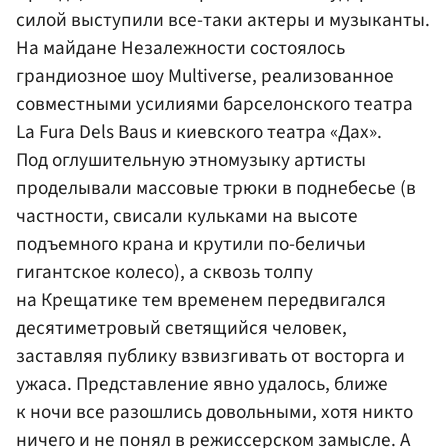
силой выступили все-таки актеры и музыканты.
На майдане Незалежности состоялось
грандиозное шоу Multiverse, реализованное
совместными усилиями барселонского театра
La Fura Dels Baus и киевского театра «Дах».
Под оглушительную этномузыку артисты
проделывали массовые трюки в поднебесье (в
частности, свисали кульками на высоте
подъемного крана и крутили по-беличьи
гигантское колесо), а сквозь толпу
на Крещатике тем временем передвигался
десятиметровый светящийся человек,
заставляя публику взвизгивать от восторга и
ужаса. Представление явно удалось, ближе
к ночи все разошлись довольными, хотя никто
ничего и не понял в режиссерском замысле. А