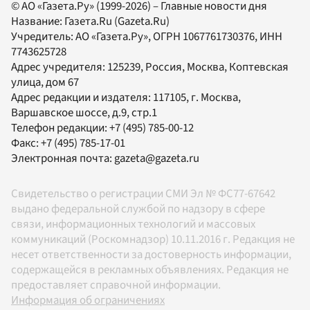
© АО «Газета.Ру» (1999-2026) – Главные новости дня
Название:
Газета.Ru
(Gazeta.Ru)
Учредитель:
АО «Газета.Ру»
, ОГРН 1067761730376, ИНН
7743625728
Адрес учредителя: 125239, Россия, Москва, Коптевская
улица, дом 67
Адрес редакции и издателя:
117105
, г.
Москва
,
Варшавское шоссе, д.9, стр.1
Телефон редакции:
+7 (495) 785-00-12
Факс:
+7 (495) 785-17-01
Электронная почта:
gazeta@gazeta.ru
Свидетельство о регистрации СМИ Эл № ФС77-67642
выдано федеральной службой по надзору в сфере
связи, информационных технологий и массовых
коммуникаций (Роскомнадзор) 10.11.2016 г. Редакция не
несет ответственности за достоверность информации,
содержащейся в рекламных объявлениях. Редакция не
предоставляет справочной информации.
Информация об ограничениях