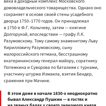
века в доходный комплекс Московского
домовладельческого товарищества. Однако оно
сохраняет в основе своей стены усадебного
дворца 1750–1770 годов. Он принадлежал
в 1750-е Ф.Г. Колычеву, затем — княгине
Долгорукой, впоследствии — графу Л.К.
Разумовскому. Тому самому знаменитому Льву
Кирилловичу Разумовскому, сыну
малороссийского гетмана, бесстрашному
екатерининскому генерал-майору, соратнику
Потемкина и Суворова по баталиям с турками,
участнику штурма Измаила, взятия Бендер,
сражения при Мачине.
В этом доме в начале 1830-х неоднократно
бывал Александр Пушкин — в гостях и
на званых балах у своего знакомого князя