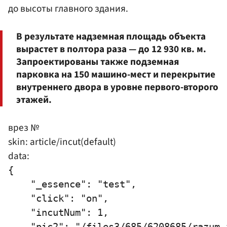
до высоты главного здания.
В результате надземная площадь объекта
вырастет в полтора раза — до 12 930 кв. м.
Запроектированы также подземная
парковка на 150 машино-мест и перекрытие
внутреннего двора в уровне первого-второго
этажей.
врез №
skin: article/incut(default)
data:
{

    "_essence": "test",

    "click": "on",

    "incutNum": 1,

    "pic2": "/files3/685/6208685/razum.j