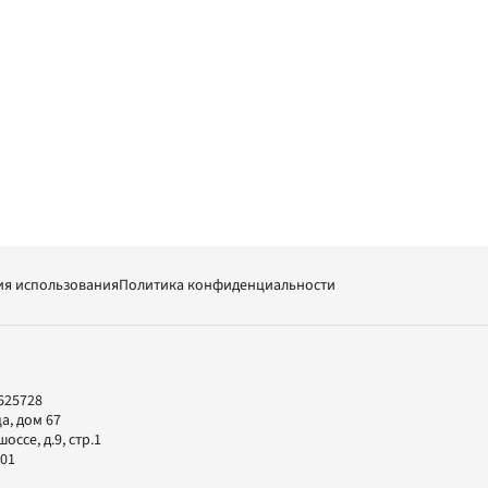
ия использования
Политика конфиденциальности
625728
а, дом 67
ссе, д.9, стр.1
-01