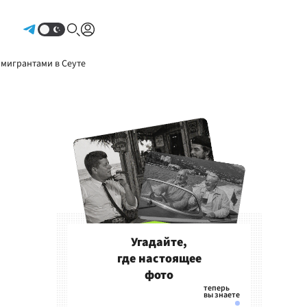
Авторизоваться
 мигрантами в Сеуте
Угадайте,
где настоящее
фото