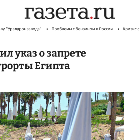
аву "Уралдронзавода"
Проблемы с бензином в России
Кризис с
л указ о запрете
урорты Египта