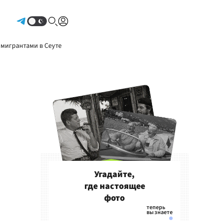
Авторизоваться
 мигрантами в Сеуте
Угадайте,
где настоящее
фото