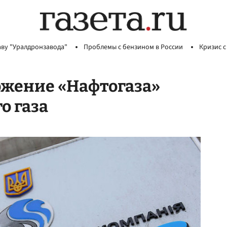
аву "Уралдронзавода"
Проблемы с бензином в России
Кризис с
ожение «Нафтогаза»
о газа