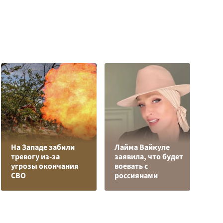
На Западе забили
Лайма Вайкуле
К
тревогу из-за
заявила, что будет
Л
угрозы окончания
воевать с
К
СВО
россиянами
с