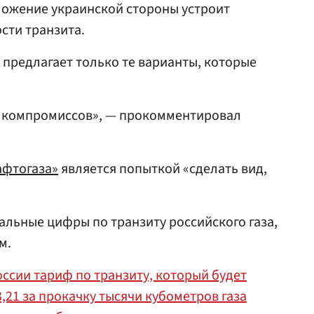
ложение украинской стороны устроит
сти транзита.
 предлагает только те варианты, которые
ск компромиссов», — прокомментировал
афтогаза»
является попыткой «сделать вид,
альные цифры по транзиту российского газа,
м.
ссии тариф по транзиту, который будет
3,21 за прокачку тысячи кубометров газа