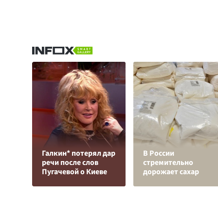
Галкин* потерял дар
В России
речи после слов
стремительно
Пугачевой о Киеве
дорожает сахар