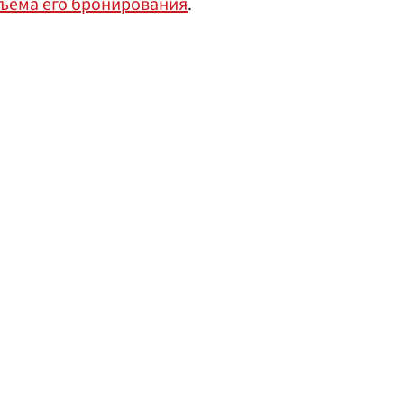
объема его бронирования
.