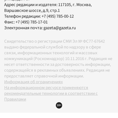
Адрес редакции и издателя:
117105
, г.
Москва
,
Варшавское шоссе, д.9, стр.1
Телефон редакции:
+7 (495) 785-00-12
Факс:
+7 (495) 785-17-01
Электронная почта:
gazeta@gazeta.ru
Свидетельство о регистрации СМИ Эл № ФС77-67642
выдано федеральной службой по надзору в сфере
связи, информационных технологий и массовых
коммуникаций (Роскомнадзор) 10.11.2016 г. Редакция не
несет ответственности за достоверность информации,
содержащейся в рекламных объявлениях. Редакция не
предоставляет справочной информации.
Информация об ограничениях
На информационном ресурсе применяются
рекомендательные технологии в соответствии с
Правилами
18+