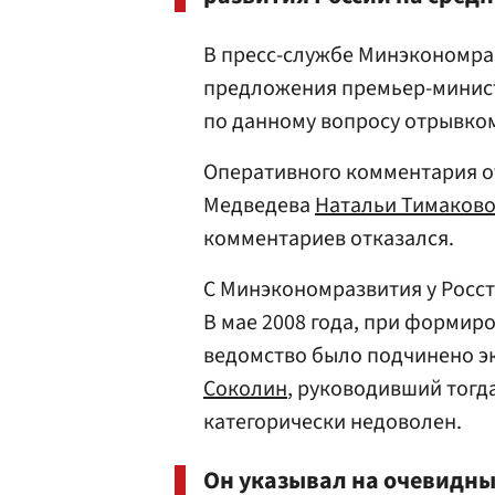
В пресс-службе Минэкономра
предложения премьер-минис
по данному вопросу отрывком
Оперативного комментария от
Медведева
Натальи Тимаков
комментариев отказался.
С Минэкономразвития у Росс
В мае 2008 года, при формир
ведомство было подчинено э
Соколин
, руководивший тогд
категорически недоволен.
Он указывал на очевидный