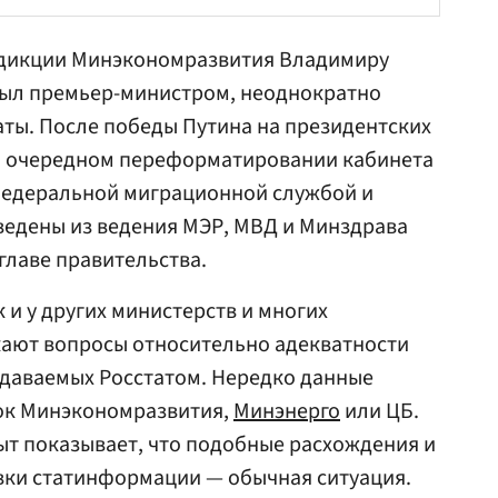
сдикции Минэкономразвития Владимиру
 был премьер-министром, неоднократно
аты. После победы
Путина
на президентских
ри очередном переформатировании кабинета
 Федеральной миграционной службой и
едены из ведения МЭР,
МВД
и
Минздрава
главе правительства.
к и у других министерств и многих
кают вопросы относительно адекватности
ыдаваемых Росстатом. Нередко данные
нок Минэкономразвития,
Минэнерго
или ЦБ.
т показывает, что подобные расхождения и
ки статинформации — обычная ситуация.