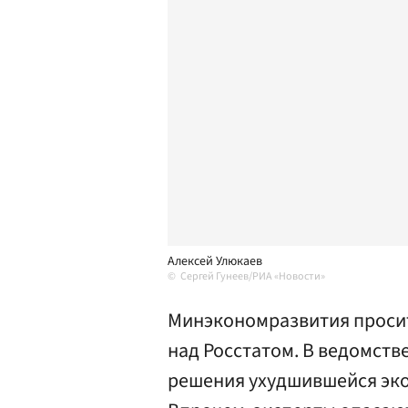
Алексей Улюкаев
Сергей Гунеев/РИА «Новости»
Минэкономразвития просит
над Росстатом. В ведомств
решения ухудшившейся эко