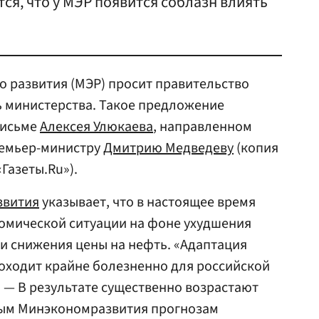
ся, что у МЭР появится соблазн влиять
 развития (МЭР) просит правительство
ь министерства. Такое предложение
письме
Алексея Улюкаева
, направленном
ремьер-министру
Дмитрию Медведеву
(копия
Газеты.Ru»).
звития
указывает, что в настоящее время
омической ситуации на фоне ухудшения
и снижения цены на нефть. «Адаптация
оходит крайне болезненно для российской
 — В результате существенно возрастают
мым Минэкономразвития прогнозам