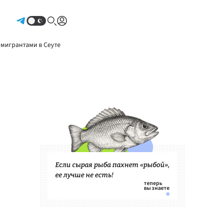
Авторизоваться
 мигрантами в Сеуте
Если сырая рыба пахнет «рыбой»,
ее лучше не есть!