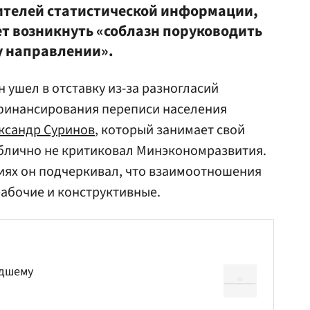
ителей статистической информации,
ет возникнуть «соблазн поруководить
у направлении».
 ушел в отставку из-за разногласий
 финансирования переписи населения
ксандр Суринов
, который занимает свой
публично не критиковал Минэкономразвития.
иях он подчеркивал, что взаимоотношения
рабочие и конструктивные.
удшему