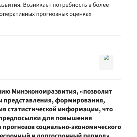
звития. Возникает потребность в более
 оперативных прогнозных оценках
ению Минэкономразвития, «позволит
ы представления, формирования,
ия статистической информации, что
т предпосылки для повышения
и прогнозов социально-экономического
несрочный и долгосрочный период».