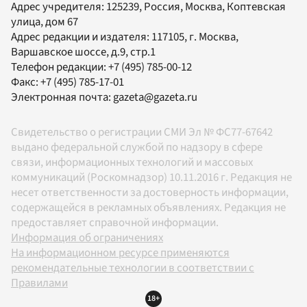
Адрес учредителя: 125239, Россия, Москва, Коптевская
улица, дом 67
Адрес редакции и издателя:
117105
, г.
Москва
,
Варшавское шоссе, д.9, стр.1
Телефон редакции:
+7 (495) 785-00-12
Факс:
+7 (495) 785-17-01
Электронная почта:
gazeta@gazeta.ru
Свидетельство о регистрации СМИ Эл № ФС77-67642
выдано федеральной службой по надзору в сфере
связи, информационных технологий и массовых
коммуникаций (Роскомнадзор) 10.11.2016 г. Редакция не
несет ответственности за достоверность информации,
содержащейся в рекламных объявлениях. Редакция не
предоставляет справочной информации.
Информация об ограничениях
На информационном ресурсе применяются
рекомендательные технологии в соответствии с
Правилами
18+