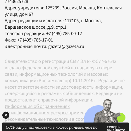
7743625728
Адрес учредителя: 125239, Россия, Москва, Коптевская
улица, дом 67
Адрес редакции и издателя:
117105
, г.
Москва
,
Варшавское шоссе, д.9, стр.1
Телефон редакции:
+7 (495) 785-00-12
Факс:
+7 (495) 785-17-01
Электронная почта:
gazeta@gazeta.ru
Свидетельство о регистрации СМИ Эл № ФС77-67642
выдано федеральной службой по надзору в сфере
связи, информационных технологий и массовых
коммуникаций (Роскомнадзор) 10.11.2016 г. Редакция не
несет ответственности за достоверность информации,
содержащейся в рекламных объявлениях. Редакция не
предоставляет справочной информации.
Информация об ограничениях
На информационном ресурсе применяются
рекомендательные технологии в соответствии с
Правилами
СССР запустил человека в космос раньше, чем по