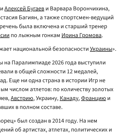
ки
Алексей Бугаев
и Варвара Ворончихина,
стасия Багиян, а также спортсмен‑ведущий
еречень была включена и старший тренер
ссии
по лыжным гонкам
Ирина Громова
.
грожает национальной безопасности
Украины
»‎.
ы на Паралимпиаде 2026 года выступили
евали в общей сложности 12 медалей,
д. Еще ни одна страна в истории Игр не
лым числом атлетов: по количеству золотых
яев,
Австрию
, Украину,
Канаду
,
Францию
и
авших в полном составе.
рец» был создан в 2014 году. На нем
ений об артистах, атлетах, политических и