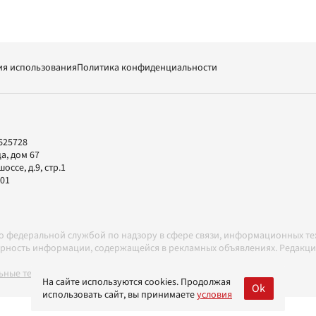
ия использования
Политика конфиденциальности
625728
а, дом 67
ссе, д.9, стр.1
-01
но федеральной службой по надзору в сфере связи, информационных т
товерность информации, содержащейся в рекламных объявлениях. Редак
ные технологии в соответствии с Правилами
На сайте используются cookies. Продолжая
Ok
использовать сайт, вы принимаете
условия