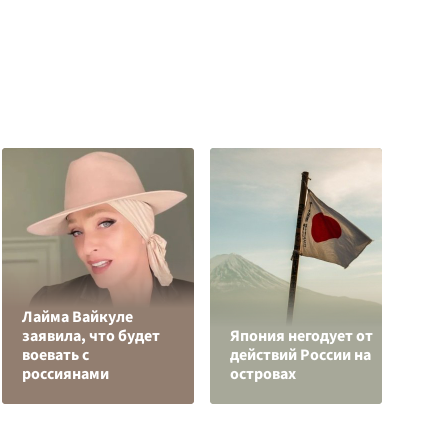
Лайма Вайкуле
заявила, что будет
Япония негодует от
Р
воевать с
действий России на
з
россиянами
островах
с