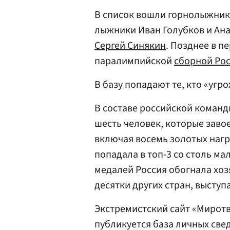
В список вошли горнолыжни
лыжники Иван Голубков и Ана
Сергей Синякин
. Позднее в п
паралимпийской
сборной Ро
В базу попадают те, кто «‎у
В составе российской команд
шесть человек, которые заво
включая восемь золотых награ
попадала в топ-3 со столь ма
медалей Россия обогнала хоз
десятки других стран, выступ
Экстремистский сайт «Миротво
публикуется база личных свед