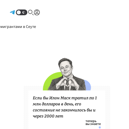
Авторизоваться
 мигрантами в Сеуте
Если бы Илон Маск тратил по 1
млн долларов в день, его
состояние не закончилось бы и
через 2000 лет