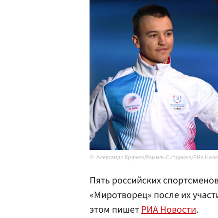
Александр Кряжев/Рамиль Ситдиков/РИА Нов
Пять российских спортсменов
«Миротворец» после их участ
этом пишет
РИА Новости
.