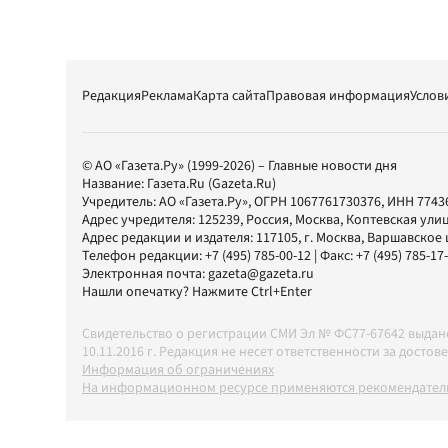
Редакция
Реклама
Карта сайта
Правовая информация
Услов
© АО «Газета.Ру» (1999-2026) – Главные новости дня
Название:
Газета.Ru
(Gazeta.Ru)
Учредитель:
АО «Газета.Ру»
, ОГРН 1067761730376, ИНН 7743
Адрес учредителя: 125239, Россия, Москва, Коптевская улиц
Адрес редакции и издателя:
117105
, г.
Москва
,
Варшавское шо
Телефон редакции:
+7 (495) 785-00-12
| Факс:
+7 (495) 785-17
Электронная почта:
gazeta@gazeta.ru
Нашли опечатку? Нажмите Ctrl+Enter
Свидетельство о регистрации СМИ Эл № ФС77-67642 выда
10.11.2016 г. Редакция не несет ответственности за дос
Информация об ограничениях
На информационном ресурсе применяются рекомендатель