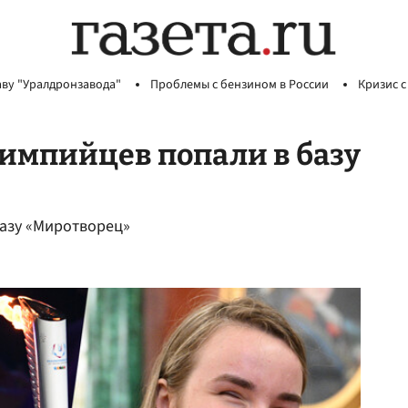
аву "Уралдронзавода"
Проблемы с бензином в России
Кризис с
импийцев попали в базу
базу «Миротворец»