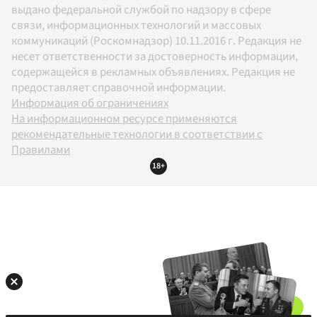
выдано федеральной службой по надзору в сфере
связи, информационных технологий и массовых
коммуникаций (Роскомнадзор) 10.11.2016 г. Редакция не
несет ответственности за достоверность информации,
содержащейся в рекламных объявлениях. Редакция не
предоставляет справочной информации.
Информация об ограничениях
На информационном ресурсе применяются
рекомендательные технологии в соответствии с
Правилами
18+