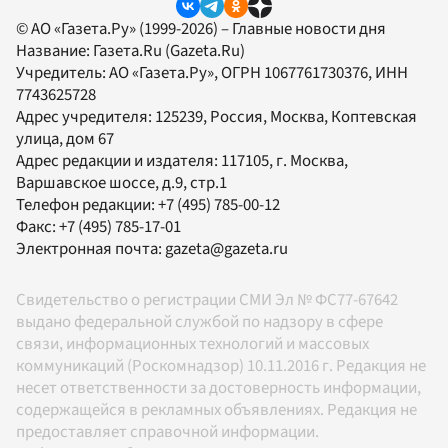
© АО «Газета.Ру» (1999-2026) – Главные новости дня
Название:
Газета.Ru
(Gazeta.Ru)
Учредитель:
АО «Газета.Ру»
, ОГРН 1067761730376, ИНН
7743625728
Адрес учредителя: 125239, Россия, Москва, Коптевская
улица, дом 67
Адрес редакции и издателя:
117105
, г.
Москва
,
Варшавское шоссе, д.9, стр.1
Телефон редакции:
+7 (495) 785-00-12
Факс:
+7 (495) 785-17-01
Электронная почта:
gazeta@gazeta.ru
Свидетельство о регистрации СМИ Эл № ФС77-67642
выдано федеральной службой по надзору в сфере
связи, информационных технологий и массовых
коммуникаций (Роскомнадзор) 10.11.2016 г. Редакция не
несет ответственности за достоверность информации,
содержащейся в рекламных объявлениях. Редакция не
предоставляет справочной информации.