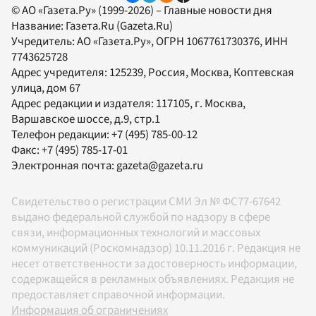
© АО «Газета.Ру» (1999-2026) – Главные новости дня
Название:
Газета.Ru
(Gazeta.Ru)
Учредитель:
АО «Газета.Ру»
, ОГРН 1067761730376, ИНН
7743625728
Адрес учредителя: 125239, Россия, Москва, Коптевская
улица, дом 67
Адрес редакции и издателя:
117105
, г.
Москва
,
Варшавское шоссе, д.9, стр.1
Телефон редакции:
+7 (495) 785-00-12
Факс:
+7 (495) 785-17-01
Электронная почта:
gazeta@gazeta.ru
Свидетельство о регистрации СМИ Эл № ФС77-67642
выдано федеральной службой по надзору в сфере
связи, информационных технологий и массовых
коммуникаций (Роскомнадзор) 10.11.2016 г. Редакция не
несет ответственности за достоверность информации,
содержащейся в рекламных объявлениях. Редакция не
предоставляет справочной информации.
Информация об ограничениях