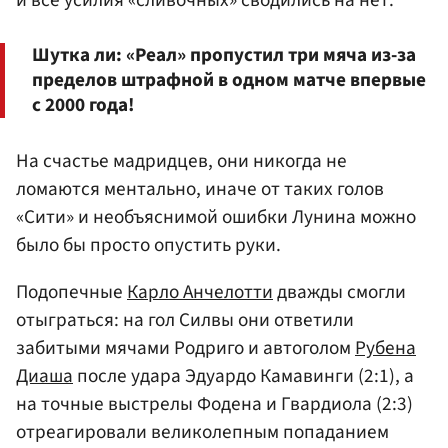
и все усилия «сливочных» сводились на нет.
Шутка ли: «Реал» пропустил три мяча из-за
пределов штрафной в одном матче впервые
с 2000 года!
На счастье мадридцев, они никогда не
ломаются ментально, иначе от таких голов
«Сити» и необъяснимой ошибки Лунина можно
было бы просто опустить руки.
Подопечные
Карло Анчелотти
дважды смогли
отыграться: на гол Силвы они ответили
забитыми мячами Родриго и автоголом
Рубена
Диаша
после удара Эдуардо Камавинги (2:1), а
на точные выстрелы Фодена и Гвардиола (2:3)
отреагировали великолепным попаданием