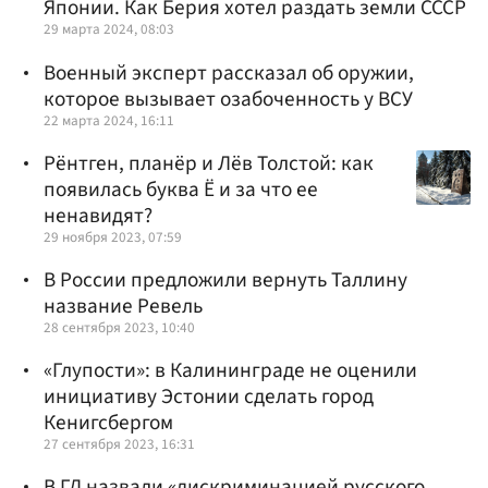
Японии. Как Берия хотел раздать земли СССР
29 марта 2024, 08:03
Военный эксперт рассказал об оружии,
которое вызывает озабоченность у ВСУ
22 марта 2024, 16:11
Рёнтген, планёр и Лёв Толстой: как
появилась буква Ё и за что ее
ненавидят?
29 ноября 2023, 07:59
В России предложили вернуть Таллину
название Ревель
28 сентября 2023, 10:40
«Глупости»: в Калининграде не оценили
инициативу Эстонии сделать город
Кенигсбергом
27 сентября 2023, 16:31
В ГД назвали «дискриминацией русского