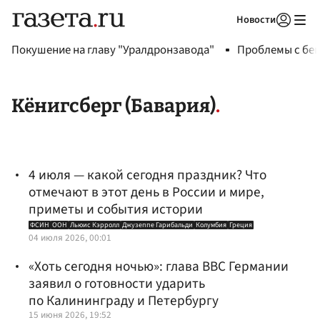
Новости
Авторизоваться
Покушение на главу "Уралдронзавода"
Проблемы с бен
Кёнигсберг (Бавария)
4 июля — какой сегодня праздник? Что
отмечают в этот день в России и мире,
приметы и события истории
ФСИН
ООН
Льюис Кэрролл
Джузеппе Гарибальди
Колумбия
Греция
04 июля 2026, 00:01
«Хоть сегодня ночью»: глава ВВС Германии
заявил о готовности ударить
по Калининграду и Петербургу
15 июня 2026, 19:52