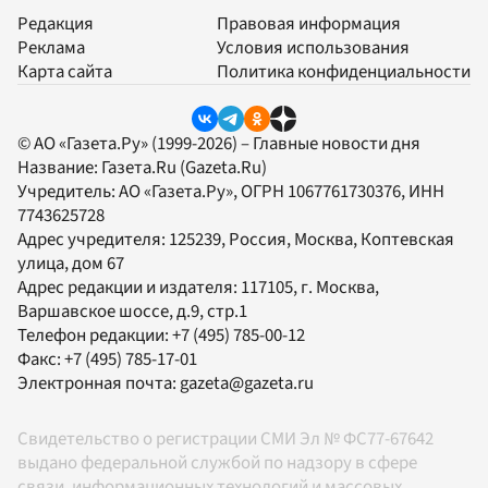
Редакция
Правовая информация
Реклама
Условия использования
Карта сайта
Политика конфиденциальности
© АО «Газета.Ру» (1999-2026) – Главные новости дня
Название:
Газета.Ru
(Gazeta.Ru)
Учредитель:
АО «Газета.Ру»
, ОГРН 1067761730376, ИНН
7743625728
Адрес учредителя: 125239, Россия, Москва, Коптевская
улица, дом 67
Адрес редакции и издателя:
117105
, г.
Москва
,
Варшавское шоссе, д.9, стр.1
Телефон редакции:
+7 (495) 785-00-12
Факс:
+7 (495) 785-17-01
Электронная почта:
gazeta@gazeta.ru
Свидетельство о регистрации СМИ Эл № ФС77-67642
выдано федеральной службой по надзору в сфере
связи, информационных технологий и массовых