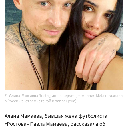
Алана Мамаева
/Instagram (владелец компания Meta признана
в России экстремистской и запрещена)
Алана Мамаева
, бывшая жена футболиста
«Ростова» Павла Мамаева, рассказала об