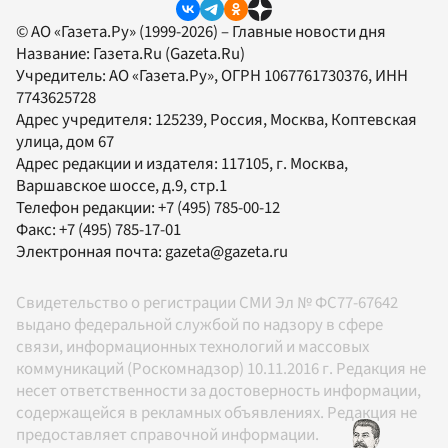
© АО «Газета.Ру» (1999-2026) – Главные новости дня
Название:
Газета.Ru
(Gazeta.Ru)
Учредитель:
АО «Газета.Ру»
, ОГРН 1067761730376, ИНН
7743625728
Адрес учредителя: 125239, Россия, Москва, Коптевская
улица, дом 67
Адрес редакции и издателя:
117105
, г.
Москва
,
Варшавское шоссе, д.9, стр.1
Телефон редакции:
+7 (495) 785-00-12
Факс:
+7 (495) 785-17-01
Электронная почта:
gazeta@gazeta.ru
Свидетельство о регистрации СМИ Эл № ФС77-67642
выдано федеральной службой по надзору в сфере
связи, информационных технологий и массовых
коммуникаций (Роскомнадзор) 10.11.2016 г. Редакция не
несет ответственности за достоверность информации,
содержащейся в рекламных объявлениях. Редакция не
предоставляет справочной информации.