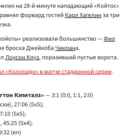
рмлен на 28-й минуте нападающий «Койтос»
сравнял форвард гостей
Карл Хагелин
за три
езка.
 «койоты» реализовали большинство —
Фил
ле броска Джейкоба
Чикран
а.
ил
Лоусон Круз
, поразивший пустые ворота.
л «Колорадо» в матче стадионной серии
.
т
гтон Кэпиталз»
— 3:1 (0:0, 1:1, 2:0)
ки), 27:06 (5x5);
:10 (5x5);
 45:25 (5x4);
:32 (en)