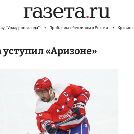
аву "Уралдронзавода"
Проблемы с бензином в России
Кризис с
 уступил «Аризоне»