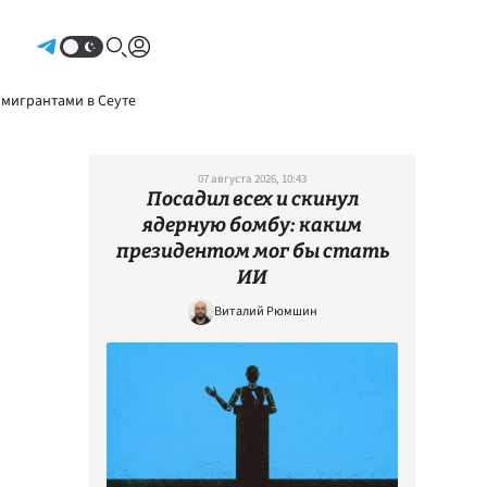
Авторизоваться
 мигрантами в Сеуте
07 августа 2026, 10:43
Посадил всех и скинул
ядерную бомбу: каким
президентом мог бы стать
ИИ
Виталий Рюмшин