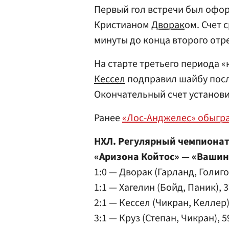
Первый гол встречи был офо
Кристианом
Дворак
ом. Счет 
минуты до конца второго отр
На старте третьего периода
Кессел
подправил шайбу пос
Окончательный счет установ
Ранее
«Лос-Анджелес» обыгра
НХЛ. Регулярный чемпиона
«Аризона Койтос» — «Вашин
1:0 — Дворак (Гарланд, Голигос
1:1 — Хагелин (Бойд, Паник), 37
2:1 — Кессел (Чикран, Келлер),
3:1 — Круз (Степан, Чикран), 59