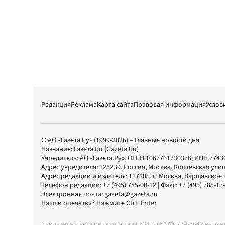
Редакция
Реклама
Карта сайта
Правовая информация
Услов
© АО «Газета.Ру» (1999-2026) – Главные новости дня
Название:
Газета.Ru
(Gazeta.Ru)
Учредитель:
АО «Газета.Ру»
, ОГРН 1067761730376, ИНН 7743
Адрес учредителя: 125239, Россия, Москва, Коптевская улиц
Адрес редакции и издателя:
117105
, г.
Москва
,
Варшавское шо
Телефон редакции:
+7 (495) 785-00-12
| Факс:
+7 (495) 785-17
Электронная почта:
gazeta@gazeta.ru
Нашли опечатку? Нажмите Ctrl+Enter
Свидетельство о регистрации СМИ Эл № ФС77-67642 выда