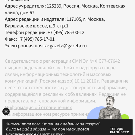
Адрес учредителя: 125239, Россия, Москва, Коптевская
улица, дом 67
Адрес редакции и издателя:
117105
, г.
Москва
,
Варшавское шоссе, д.9, стр.1
Телефон редакции:
+7 (495) 785-00-12
Факс:
+7 (495) 785-17-01
Электронная почта:
gazeta@gazeta.ru
Свидетельство о регистрации СМИ Эл № ФС77-67642
выдано федеральной службой по надзору в сфере
связи, информационных технологий и массовых
коммуникаций (Роскомнадзор) 10.11.2016 г. Редакция не
несет ответственности за достоверность информации,
содержащейся в рекламных объявлениях. Редакция не
предоставляет справочной информации.
Информация об ограничениях
На информационном ресурсе применяются
рекомендательные технологии в соответствии с
Знаменитая поза Сталина с ладонью за пазухой
Правилами
была не ради образа — так он маскировал
18+
искалеченную в детстве руку