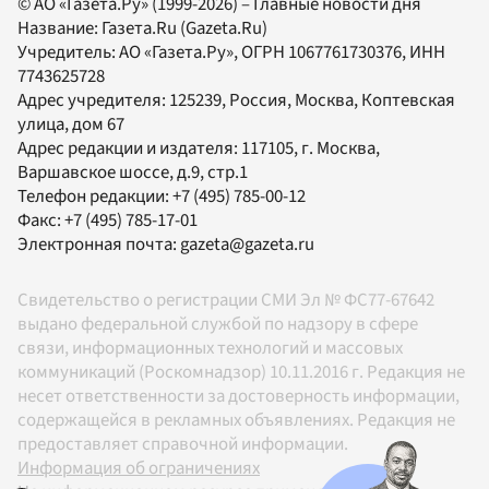
© АО «Газета.Ру» (1999-2026) – Главные новости дня
Название:
Газета.Ru
(Gazeta.Ru)
Учредитель:
АО «Газета.Ру»
, ОГРН 1067761730376, ИНН
7743625728
Адрес учредителя: 125239, Россия, Москва, Коптевская
улица, дом 67
Адрес редакции и издателя:
117105
, г.
Москва
,
Варшавское шоссе, д.9, стр.1
Телефон редакции:
+7 (495) 785-00-12
Факс:
+7 (495) 785-17-01
Электронная почта:
gazeta@gazeta.ru
Свидетельство о регистрации СМИ Эл № ФС77-67642
выдано федеральной службой по надзору в сфере
связи, информационных технологий и массовых
коммуникаций (Роскомнадзор) 10.11.2016 г. Редакция не
несет ответственности за достоверность информации,
содержащейся в рекламных объявлениях. Редакция не
предоставляет справочной информации.
Информация об ограничениях