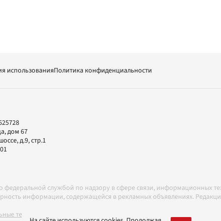
ия использования
Политика конфиденциальности
625728
а, дом 67
ссе, д.9, стр.1
-01
но федеральной службой по надзору в сфере связи, информационных т
товерность информации, содержащейся в рекламных объявлениях. Редак
ные технологии в соответствии с Правилами
На сайте используются cookies. Продолжая