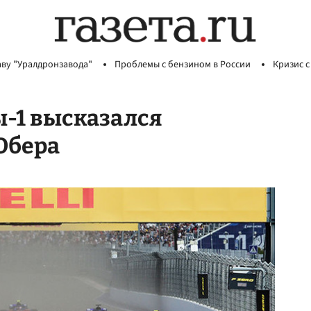
аву "Уралдронзавода"
Проблемы с бензином в России
Кризис с
-1 высказался
Юбера