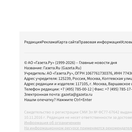
Редакция
Реклама
Карта сайта
Правовая информация
Услов
© АО «Газета.Ру» (1999-2026) – Главные новости дня
Название:
Газета.Ru
(Gazeta.Ru)
Учредитель:
АО «Газета.Ру»
, ОГРН 1067761730376, ИНН 7743
Адрес учредителя: 125239, Россия, Москва, Коптевская улиц
Адрес редакции и издателя:
117105
, г.
Москва
,
Варшавское шо
Телефон редакции:
+7 (495) 785-00-12
| Факс:
+7 (495) 785-17
Электронная почта:
gazeta@gazeta.ru
Нашли опечатку? Нажмите Ctrl+Enter
Свидетельство о регистрации СМИ Эл № ФС77-67642 выда
10.11.2016 г. Редакция не несет ответственности за дос
Информация об ограничениях
На информационном ресурсе применяются рекомендатель