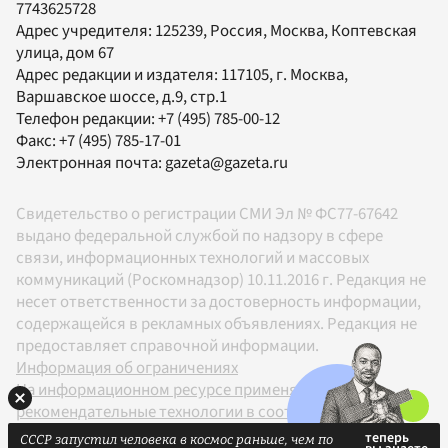
7743625728
Адрес учредителя: 125239, Россия, Москва, Коптевская
улица, дом 67
Адрес редакции и издателя:
117105
, г.
Москва
,
Варшавское шоссе, д.9, стр.1
Телефон редакции:
+7 (495) 785-00-12
Факс:
+7 (495) 785-17-01
Электронная почта:
gazeta@gazeta.ru
Свидетельство о регистрации СМИ Эл № ФС77-67642
выдано федеральной службой по надзору в сфере
связи, информационных технологий и массовых
коммуникаций (Роскомнадзор) 10.11.2016 г. Редакция не
несет ответственности за достоверность информации,
содержащейся в рекламных объявлениях. Редакция не
предоставляет справочной информации.
Информация об ограничениях
На информационном ресурсе применяются
рекомендательные технологии в соответствии с
Правилами
СССР запустил человека в космос раньше, чем по