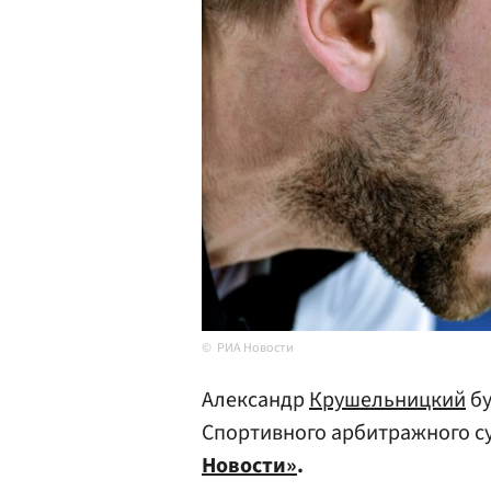
РИА Новости
Александр
Крушельницкий
бу
Спортивного арбитражного су
Новости»
.