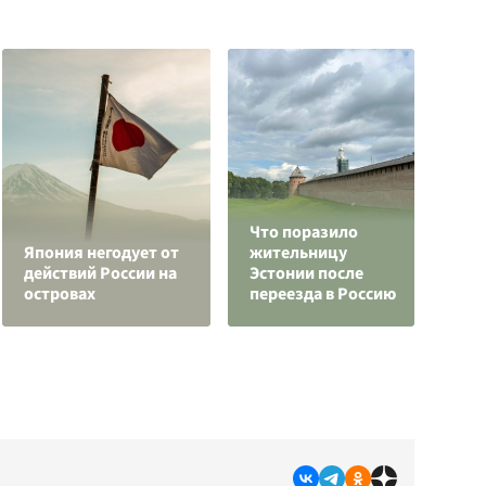
Что поразило
"
Япония негодует от
жительницу
К
действий России на
Эстонии после
у
островах
переезда в Россию
п