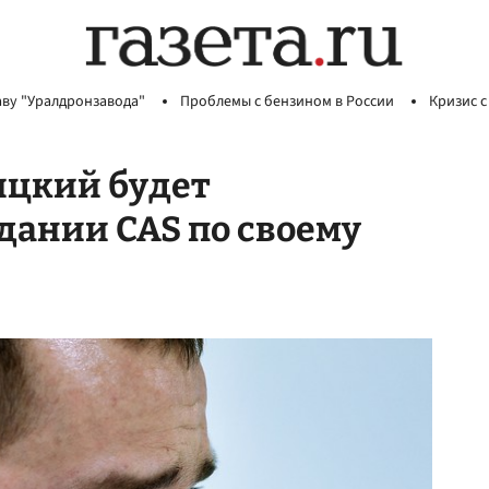
аву "Уралдронзавода"
Проблемы с бензином в России
Кризис с
ицкий будет
едании CAS по своему