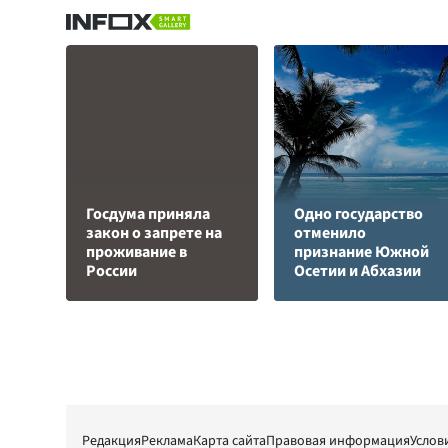
Госдума приняла
Одно государство
закон о запрете на
отменило
проживание в
признание Южной
России
Осетии и Абхазии
Редакция
Реклама
Карта сайта
Правовая информация
Услов