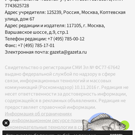
7743625728
Адрес учредителя: 125239, Россия, Москва, Коптевская
улица, дом 67
Адрес редакции и издателя:
117105
, г.
Москва
,
Варшавское шоссе, д.9, стр.1
Телефон редакции:
+7 (495) 785-00-12
Факс:
+7 (495) 785-17-01
Электронная почта:
gazeta@gazeta.ru
Свидетельство о регистрации СМИ Эл № ФС77-67642
выдано федеральной службой по надзору в сфере
связи, информационных технологий и массовых
коммуникаций (Роскомнадзор) 10.11.2016 г. Редакция не
несет ответственности за достоверность информации,
содержащейся в рекламных объявлениях. Редакция не
предоставляет справочной информации.
Информация об ограничениях
На информационном ресурсе применяются
рекомендательные технологии в соответствии с
Правилами