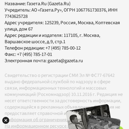
Название:
Газета.Ru
(Gazeta.Ru)
Учредитель:
АО «Газета.Ру»
, ОГРН 1067761730376, ИНН
7743625728
Адрес учредителя: 125239, Россия, Москва, Коптевская
улица, дом 67
Адрес редакции и издателя:
117105
, г.
Москва
,
Варшавское шоссе, д.9, стр.1
Телефон редакции:
+7 (495) 785-00-12
Факс:
+7 (495) 785-17-01
Электронная почта:
gazeta@gazeta.ru
Свидетельство о регистрации СМИ Эл № ФС77-67642
выдано федеральной службой по надзору в сфере
связи, информационных технологий и массовых
коммуникаций (Роскомнадзор) 10.11.2016 г. Редакция не
несет ответственности за достоверность информации,
содержащейся в рекламных объявлениях. Редакция не
предоставляет справочной информации.
Информация об ограничениях
На информационном ресурсе применяются