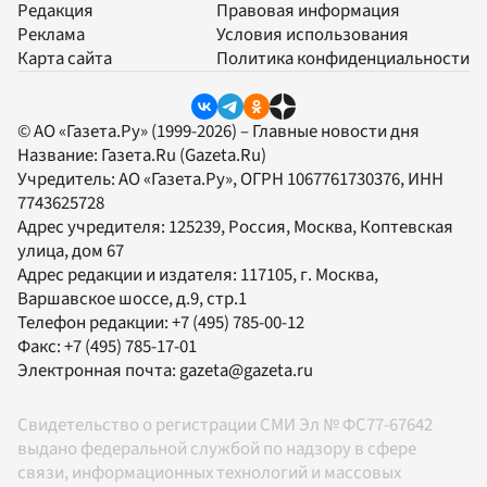
Редакция
Правовая информация
Реклама
Условия использования
Карта сайта
Политика конфиденциальности
© АО «Газета.Ру» (1999-2026) – Главные новости дня
Название:
Газета.Ru
(Gazeta.Ru)
Учредитель:
АО «Газета.Ру»
, ОГРН 1067761730376, ИНН
7743625728
Адрес учредителя: 125239, Россия, Москва, Коптевская
улица, дом 67
Адрес редакции и издателя:
117105
, г.
Москва
,
Варшавское шоссе, д.9, стр.1
Телефон редакции:
+7 (495) 785-00-12
Факс:
+7 (495) 785-17-01
Электронная почта:
gazeta@gazeta.ru
Свидетельство о регистрации СМИ Эл № ФС77-67642
выдано федеральной службой по надзору в сфере
связи, информационных технологий и массовых