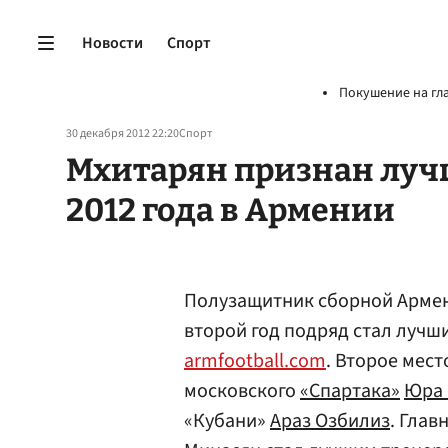
Новости
Спорт
Покушение на гл
30 декабря 2012 22:20
Спорт
Мхитарян признан луч
2012 года в Армении
Полузащитник сборной Армен
второй год подряд стал луч
armfootball.com
. Второе мест
московского
«Спартака»
Юра 
«Кубани»
Араз Озбилиз
. Гла