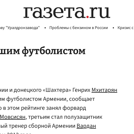
аву "Уралдронзавода"
Проблемы с бензином в России
Кризис с
шим футболистом
ии и донецкого «Шахтера» Генрих
Мхитарян
шим футболистом Армении, сообщает
о в этом рейтинге занял форвард
Мовсисян
, третьим стал полузащитник
вный тренер сборной Армении
Вардан