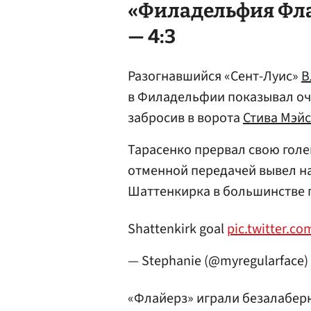
«Филадельфия Фла
— 4:3
Разогнавшийся «Сент-Луис»
В
в Филадельфии показывал оче
забросив в ворота
Стива Мэй
Тарасенко прервал свою голе
отменной передачей вывел н
Шаттенкирка в большинстве п
Shattenkirk goal
pic.twitter.c
— Stephanie (@myregularface)
«Флайерз» играли безалаберн