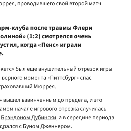
юррея, проводившего свой второй матч
арм-клуба после травмы Флери
ролиной» (1:2) смотрелся очень
пустил, когда «Пенс» играли
е.
екетс» был еще внушительный отрезок игры
го верного момента «Питтсбург» спас
страховавший Мюррея.
» вышел взвинченным до предела, и это
самом начале игрового отрезка случилась
и
Брэндоном Дубински
, а в середине периода
дрался с Буном Дженнером.