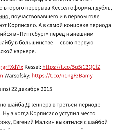
до второго перерыва Кессел оформил дубль,
ино
, поучаствовавшего и в первом голе
рот Корписало. А в самой концовке периода
ийся в «Питтсбург» перед нынешним
шайбу в большинстве — свою первую
вской карьере.
QrgrFXdYlx
Kessel:
https://t.co/5q5iC3QCfZ
km
Warsofsky:
https://t.co/n1ngFzBamy
uins)
22 декабря 2015
 но шайба Дженнера в третьем периоде —
я. Ну а когда Корписало уступил место
року, Евгений Малкин выкатился с шайбой