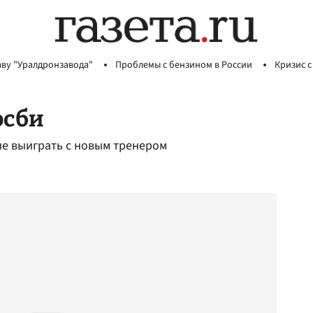
аву "Уралдронзавода"
Проблемы с бензином в России
Кризис с
осби
ые выиграть с новым тренером