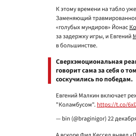
К этому времени на табло уже 
Заменяющий травмированно
«голубых мундиров» Йонас
Ко
за задержку игры, и Евгений
в большинстве.
Сверхэмоциональная реа
говорит сама за себя о то
соскучились по победам.
Евгений Малкин включает реж
"Коламбусом".
https://t.co/6x
— bin (@braginigor)
22 декабр
А вскоре
Фил Кессел
вывел «П