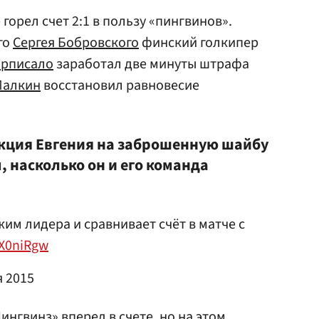
горел счет 2:1 в пользу «пингвинов».
го
Сергея Бобровского
финский голкипер
рписало
заработал две минуты штрафа
Малкин
восстановил равновесие
кция Евгения на заброшенную шайбу
м, насколько он и его команда
им лидера и сравнивает счёт в матче с
lX0niRgw
я 2015
ингвинз» вперед в счете, но на этом