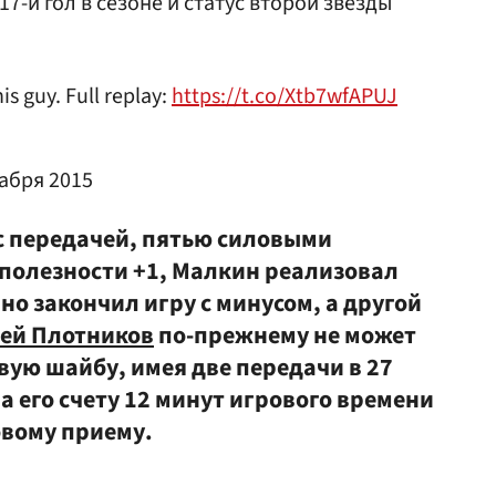
7-й гол в сезоне и статус второй звезды
s guy. Full replay:
https://t.co/Xtb7wfAPUJ
абря 2015
с передачей, пятью силовыми
полезности +1, Малкин реализовал
 но закончил игру с минусом, а другой
гей Плотников
по-прежнему не может
вую шайбу, имея две передачи в 27
на его счету 12 минут игрового времени
овому приему.