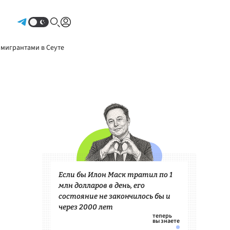
Авторизоваться
 мигрантами в Сеуте
Если бы Илон Маск тратил по 1
млн долларов в день, его
состояние не закончилось бы и
через 2000 лет