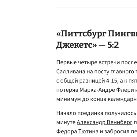
«Питтсбург Пингв
Джекетс» — 5:2
Первые четыре встречи посл
Салливана
на посту главного
с общей разницей 4-15, а к п
потеряв Марка-Андре Флери и
минимум до конца календарно
Начало поединка получилось 
минуте
Александр Веннберг
п
Федора
Тютин
а и забросил п