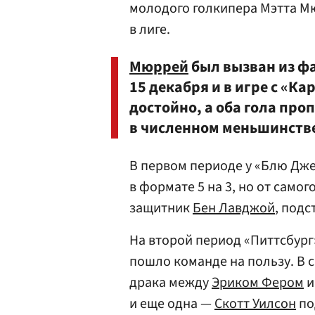
молодого голкипера Мэтта М
в лиге.
Мюррей
был вызван из ф
15 декабря и в игре с «Ка
достойно, а оба гола про
в численном меньшинств
В первом периоде у «Блю Дж
в формате 5 на 3, но от само
защитник
Бен Лавджой
, под
На второй период «Питтсбург
пошло команде на пользу. В 
драка между
Эриком Фером
и еще одна —
Скотт Уилсон
по