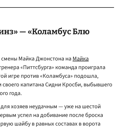
инз» — «Коламбус Блю
е смены Майка Джонстона на
Майка
 тренера «Питтсбурга» команда проиграла
ятой игре против «Коламбуса» подошла,
 своего капитана Сидни Кросби, выбывшего
го года.
для хозяев неудачным — уже на шестой
ервым успел на добивание после броска
ервую шайбу в равных составах в ворота