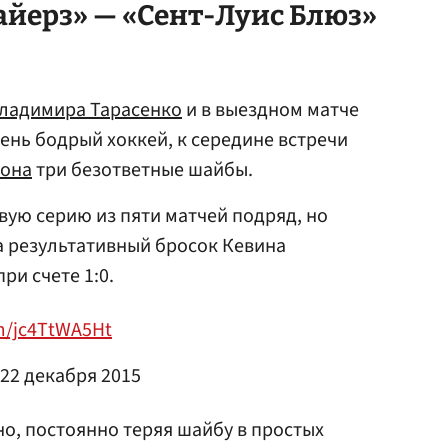
йерз» — «Сент-Луис Блюз»
ладимира Тарасенко
и в выездном матче
нь бодрый хоккей, к середине встречи
сона
три безответные шайбы.
вую серию из пяти матчей подряд, но
а результативный бросок Кевина
ри счете 1:0.
om/jc4TtWA5Ht
22 декабря 2015
о, постоянно теряя шайбу в простых