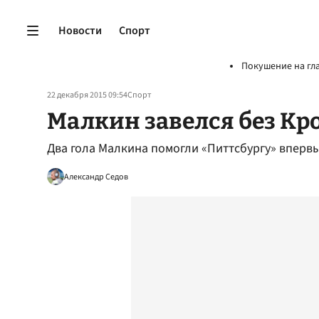
Новости
Спорт
Покушение на гл
22 декабря 2015 09:54
Спорт
Малкин завелся без Кр
Два гола Малкина помогли «Питтсбургу» вперв
Александр Седов