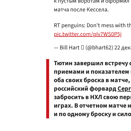
к пустым воротам и оформил 1
матча после Кессела.
RT penguins: Don't mess with thi
pic.twitter.com/pIv7WS0P5j
— Bill Hart  (@bhart62)
22 дек
Тютин завершил встречу 
приемами и показателем 
оба своих броска в матче,
российский форвард
Сер
забросить в НХЛ свою пер
играх. В отчетном матче 
и по одному броску и сил