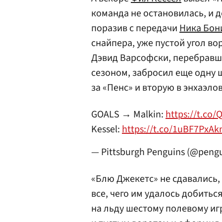
команда не остановилась, и 
поразив с передачи
Ника Бон
снайпера, уже пустой угол во
Дэвид Варсофски, перебравш
сезоном, забросил еще одну 
за «Пенс» и вторую в энхаэло
GOALS → Malkin:
https://t.co/
Kessel:
https://t.co/1uBF7PxA
— Pittsburgh Penguins (@peng
«Блю Джекетс» не сдавались,
все, чего им удалось добитьс
на льду шестому полевому иг