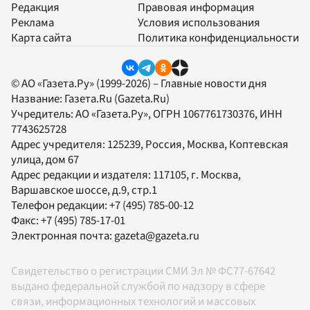
Редакция
Правовая информация
Реклама
Условия использования
Карта сайта
Политика конфиденциальности
© АО «Газета.Ру» (1999-2026) – Главные новости дня
Название:
Газета.Ru
(Gazeta.Ru)
Учредитель:
АО «Газета.Ру»
, ОГРН 1067761730376, ИНН
7743625728
Адрес учредителя: 125239, Россия, Москва, Коптевская
улица, дом 67
Адрес редакции и издателя:
117105
, г.
Москва
,
Варшавское шоссе, д.9, стр.1
Телефон редакции:
+7 (495) 785-00-12
Факс:
+7 (495) 785-17-01
Электронная почта:
gazeta@gazeta.ru
Свидетельство о регистрации СМИ Эл № ФС77-67642
выдано федеральной службой по надзору в сфере
связи, информационных технологий и массовых