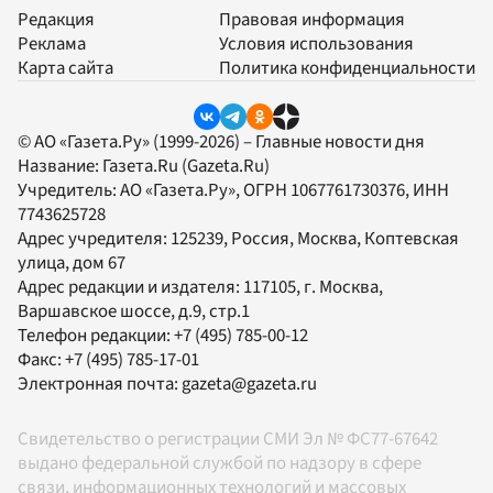
Редакция
Правовая информация
Реклама
Условия использования
Карта сайта
Политика конфиденциальности
© АО «Газета.Ру» (1999-2026) – Главные новости дня
Название:
Газета.Ru
(Gazeta.Ru)
Учредитель:
АО «Газета.Ру»
, ОГРН 1067761730376, ИНН
7743625728
Адрес учредителя: 125239, Россия, Москва, Коптевская
улица, дом 67
Адрес редакции и издателя:
117105
, г.
Москва
,
Варшавское шоссе, д.9, стр.1
Телефон редакции:
+7 (495) 785-00-12
Факс:
+7 (495) 785-17-01
Электронная почта:
gazeta@gazeta.ru
Свидетельство о регистрации СМИ Эл № ФС77-67642
выдано федеральной службой по надзору в сфере
связи, информационных технологий и массовых