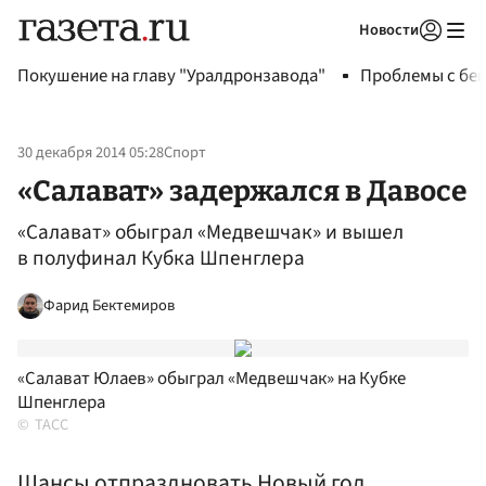
Новости
Авторизоваться
Покушение на главу "Уралдронзавода"
Проблемы с бен
30 декабря 2014 05:28
Спорт
«Салават» задержался в Давосе
«Салават» обыграл «Медвешчак» и вышел
в полуфинал Кубка Шпенглера
Фарид Бектемиров
«Салават Юлаев» обыграл «Медвешчак» на Кубке
Шпенглера
ТАСС
Шансы отпраздновать Новый год