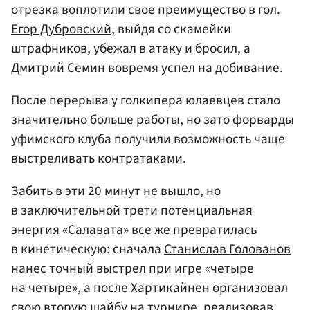
отрезка воплотили свое преимущество в гол.
Егор Дубровский
, выйдя со скамейки
штрафников, убежал в атаку и бросил, а
Дмитрий Семин
вовремя успел на добивание.
После перерыва у голкипера юлаевцев стало
значительно больше работы, но зато форварды
уфимского клуба получили возможность чаще
выстреливать контратаками.
Забить в эти 20 минут не вышло, но
в заключительной трети потенциальная
энергия «Салавата» все же превратилась
в кинетическую: сначала
Станислав Голованов
нанес точный выстрел при игре «четыре
на четыре», а после Хартикайнен организовал
свою вторую шайбу на турнире, реализовав