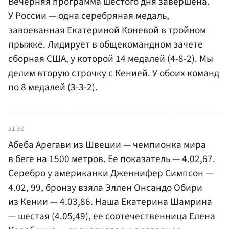
Вечерняя программа шестого дня завершена.
У России — одна серебряная медаль,
завоеванная Екатериной Коневой в тройном
прыжке. Лидирует в общекомандном зачете
сборная США, у которой 14 медалей (4-8-2). Мы
делим вторую строчку с Кенией. У обоих команд
по 8 медалей (3-3-2).
21:32
Абеба Арегави из Швеции — чемпионка мира
в беге на 1500 метров. Ее показатель — 4.02,67.
Серебро у американки Дженнифер Симпсон —
4.02, 99, бронзу взяла Эллен Онсандо Обири
из Кении — 4.03,86. Наша Екатерина Шамрина
— шестая (4.05,49), ее соотечественница Елена