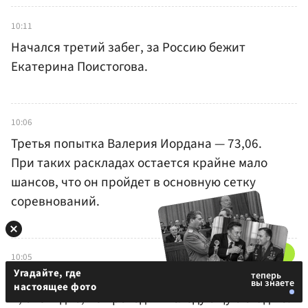
10:11
Начался третий забег, за Россию бежит
Екатерина Поистогова.
10:06
Третья попытка Валерия Иордана — 73,06.
При таких раскладах остается крайне мало
шансов, что он пройдет в основную сетку
соревнований.
10:05
Угадайте, где
Увы, Поспелова пришла к финишу лишь восьмой
настоящее фото
и, очевидно, не проходит в следующую стадию.