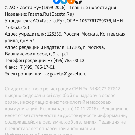
© АО «Газета.Ру» (1999-2026) – Главные новости дня
Название:
Газета.Ru
(Gazeta.Ru)
Учредитель:
АО «Газета.Ру»
, ОГРН 1067761730376, ИНН
7743625728
Адрес учредителя: 125239, Россия, Москва, Коптевская
улица, дом 67
Адрес редакции и издателя:
117105
, г.
Москва
,
Варшавское шоссе, д.9, стр.1
Телефон редакции:
+7 (495) 785-00-12
Факс:
+7 (495) 785-17-01
Электронная почта:
gazeta@gazeta.ru
Свидетельство о регистрации СМИ Эл № ФС77-67642
выдано федеральной службой по надзору в сфере
связи, информационных технологий и массовых
коммуникаций (Роскомнадзор) 10.11.2016 г. Редакция не
несет ответственности за достоверность информации,
содержащейся в рекламных объявлениях. Редакция не
предоставляет справочной информации.