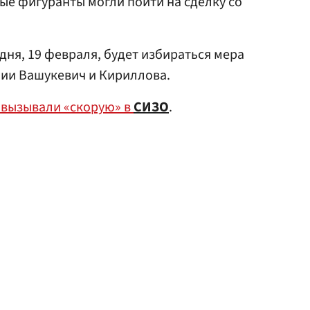
е фигуранты могли пойти на сделку со
дня, 19 февраля, будет избираться мера
нии Вашукевич и Кириллова.
 вызывали «скорую» в
СИЗО
.