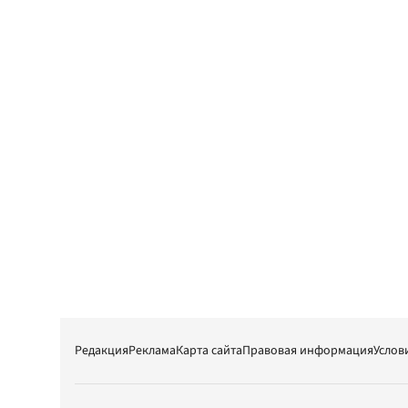
Редакция
Реклама
Карта сайта
Правовая информация
Услов