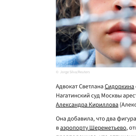
Jorge Silva/Reuters
Адвокат Светлана
Сидоркина
Нагатинский суд Москвы арес
Александра Кириллова
(Алекс
Она добавила, что два фигур
в
аэропорту Шереметьево
, о