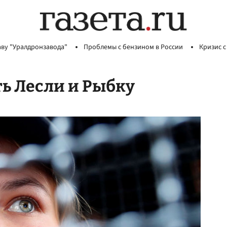
аву "Уралдронзавода"
Проблемы с бензином в России
Кризис с
ть Лесли и Рыбку