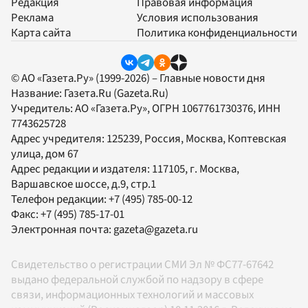
Редакция
Правовая информация
Реклама
Условия использования
Карта сайта
Политика конфиденциальности
© АО «Газета.Ру» (1999-2026) – Главные новости дня
Название:
Газета.Ru
(Gazeta.Ru)
Учредитель:
АО «Газета.Ру»
, ОГРН 1067761730376, ИНН
7743625728
Адрес учредителя: 125239, Россия, Москва, Коптевская
улица, дом 67
Адрес редакции и издателя:
117105
, г.
Москва
,
Варшавское шоссе, д.9, стр.1
Телефон редакции:
+7 (495) 785-00-12
Факс:
+7 (495) 785-17-01
Электронная почта:
gazeta@gazeta.ru
Свидетельство о регистрации СМИ Эл № ФС77-67642
выдано федеральной службой по надзору в сфере
связи, информационных технологий и массовых