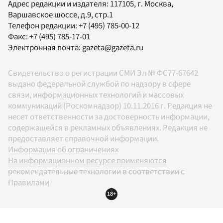
Адрес редакции и издателя:
117105
, г.
Москва
,
Варшавское шоссе, д.9, стр.1
Телефон редакции:
+7 (495) 785-00-12
Факс:
+7 (495) 785-17-01
Электронная почта:
gazeta@gazeta.ru
Свидетельство о регистрации СМИ Эл № ФС77-67642
выдано федеральной службой по надзору в сфере
связи, информационных технологий и массовых
коммуникаций (Роскомнадзор) 10.11.2016 г. Редакция не
несет ответственности за достоверность информации,
содержащейся в рекламных объявлениях. Редакция не
предоставляет справочной информации.
Информация об ограничениях
На информационном ресурсе применяются
рекомендательные технологии в соответствии с
Правилами
18+