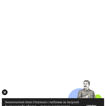
Знаменитая поза Сталина с ладонью за пазухой