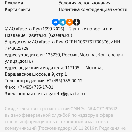
Реклама
Условия использования
Карта сайта
Политика конфиденциальности
© АО «Газета.Ру» (1999-2026) – Главные новости дня
Название:
Газета.Ru
(Gazeta.Ru)
Учредитель:
АО «Газета.Ру»
, ОГРН 1067761730376, ИНН
7743625728
Адрес учредителя: 125239, Россия, Москва, Коптевская
улица, дом 67
Адрес редакции и издателя:
117105
, г.
Москва
,
Варшавское шоссе, д.9, стр.1
Телефон редакции:
+7 (495) 785-00-12
Факс:
+7 (495) 785-17-01
Электронная почта:
gazeta@gazeta.ru
Свидетельство о регистрации СМИ Эл № ФС77-67642
выдано федеральной службой по надзору в сфере
связи, информационных технологий и массовых
коммуникаций (Роскомнадзор) 10.11.2016 г. Редакция не