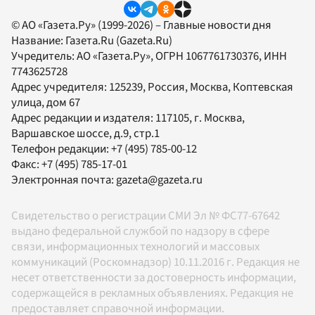
© АО «Газета.Ру» (1999-2026) – Главные новости дня
Название:
Газета.Ru
(Gazeta.Ru)
Учредитель:
АО «Газета.Ру»
, ОГРН 1067761730376, ИНН
7743625728
Адрес учредителя: 125239, Россия, Москва, Коптевская
улица, дом 67
Адрес редакции и издателя:
117105
, г.
Москва
,
Варшавское шоссе, д.9, стр.1
Телефон редакции:
+7 (495) 785-00-12
Факс:
+7 (495) 785-17-01
Электронная почта:
gazeta@gazeta.ru
Свидетельство о регистрации СМИ Эл № ФС77-67642
выдано федеральной службой по надзору в сфере
связи, информационных технологий и массовых
коммуникаций (Роскомнадзор) 10.11.2016 г. Редакция не
несет ответственности за достоверность информации,
содержащейся в рекламных объявлениях. Редакция не
предоставляет справочной информации.