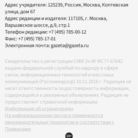
Адрес учредителя: 125239, Россия, Москва, Коптевская
улица, дом 67
Адрес редакции и издателя:
117105
, г.
Москва
,
Варшавское шоссе, д.9, стр.1
Телефон редакции:
+7 (495) 785-00-12
Факс:
+7 (495) 785-17-01
Электронная почта:
gazeta@gazeta.ru
Свидетельство о регистрации СМИ Эл № ФС77-67642
выдано федеральной службой по надзору в сфере
связи, информационных технологий и массовых
коммуникаций (Роскомнадзор) 10.11.2016 г. Редакция не
несет ответственности за достоверность информации,
содержащейся в рекламных объявлениях. Редакция не
предоставляет справочной информации.
Информация об ограничениях
На информационном ресурсе применяются
рекомендательные технологии в соответствии с
Правилами
18+