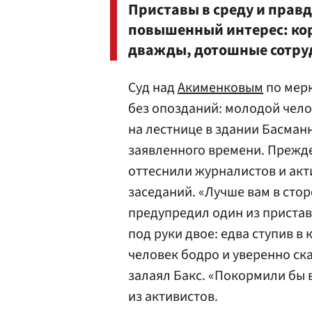
Приставы в среду и прав
повышенный интерес: ко
дважды, дотошные сотруд
Суд над
Акименковым
по мерк
без опозданий: молодой чело
на лестнице в здании Басманн
заявленного времени. Прежде
оттеснили журналистов и акт
заседаний. «Лучше вам в сто
предупредил один из пристав
под руки двое: едва ступив в
человек бодро и уверенно ск
залаял Бакс. «Покормили бы 
из активистов.