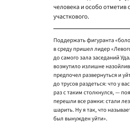
человека и особо отметив
участкового.
Поддержать фигуранта «боло
в среду пришел лидер «Левог
до самого зала заседаний Уд
возмутило излишне назойливо
предпочел развернуться и уйт
до трусов раздеться: что у ва
раз с таким столкнулся, — по
перешли все рамки: стали лез
шарить. Ну я так, что называ
был вынужден уйти».