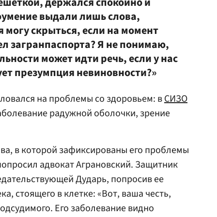
решеткой, держался спокойно и
оумение выдали лишь слова,
я могу скрыться, если на момент
ел загранпаспорта? Я не понимаю,
льности может идти речь, если у нас
вует презумпция невиновности?»
ловался на проблемы со здоровьем: в
СИЗО
аболевание радужной оболочки, зрение
ва, в которой зафиксированы его проблемы
 попросил адвокат Аграновский. Защитник
едательствующей Дударь, попросив ее
а, стоящего в клетке: «Вот, ваша честь,
подсудимого. Его заболевание видно