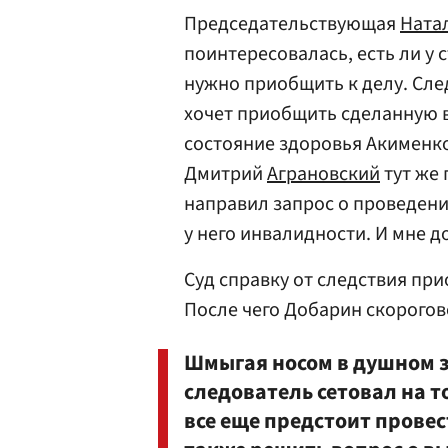
Председательствующая
Ната
поинтересовалась, есть ли у
нужно приобщить к делу. Сле
хочет приобщить сделанную в
состояние здоровья Акименк
Дмитрий
Аграновский
тут же 
направил запрос о проведен
у него инвалидности. И мне до
Суд справку от следствия пр
После чего Добарин скорогово
Шмыгая носом в душном з
следователь сетовал на т
все еще предстоит провес