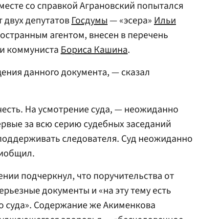
месте со справкой Аграновский попытался
 двух депутатов
Госдумы
— «эсера»
Ильи
остранным агентом, внесен в перечень
 и коммуниста
Бориса Кашина
.
ения данного документа, — сказал
честь. На усмотрение суда, — неожиданно
первые за всю серию судебных заседаний
 поддерживать следователя. Суд неожиданно
риобщил.
ении подчеркнул, что поручительства от
ерьезные документы и «на эту тему есть
о суда». Содержание же Акименкова