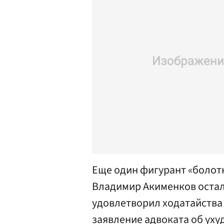
Еще один фигурант «болотн
Владимир Акименков осталс
удовлетворил ходатайства
заявление адвоката об ух