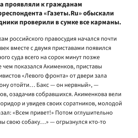
да проявляли к гражданам
рреспондента «Газеты.Ru» обыскали
ники проверили в сумке все карманы.
ам российского правосудия начался почти
век вместе с двумя приставами появился
ого суда всего на сорок минут позже
 чем показался Акименков, приставы
ивистов «Левого фронта» от двери зала
рону отойти… Бакс — он нервный», —
ов, озадачив собравшихся. Акименкова вели
 коридор и увидев своих соратников, молодой
азал: «Всем привет!» Потом оглушительно
вы свою собаку…» — огрызнулся кто-то