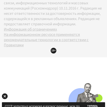
связи, информационных технологий и массовых
коммуникаций (Роскомнадзор) 10.11.2016 г. Редакция не
несет ответственности за достоверность информации,
содержащейся в рекламных объявлениях. Редакция не
предоставляет справочной информации.
Информация об ограничениях
На информационном ресурсе применяются
рекомендательные технологии в соответствии с
Правилами
18+
СССР запустил человека в космос раньше, чем по