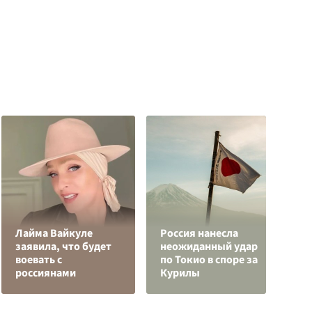
Лайма Вайкуле
Россия нанесла
Д
заявила, что будет
неожиданный удар
к
воевать с
по Токио в споре за
у
россиянами
Курилы
Ц