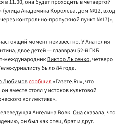
 в 11.00, она будет проходить в четвертой
» (улица Академика Королева, дом №12, вход
через контрольно-пропускной пункт №17)»,
настоящий момент неизвестно. У Анатолия
тина, двое детей — главврач 52-й ГКБ
ст-международник
Виктор Лысенко
, четверо
Тележурналисту было 84 года.
р Любимов
сообщил
«Газете.Ru», что
он вместе стоял у истоков культовой
ческого коллектива».
телеведущая Ангелина Вовк.
Она
сказала, что
дению, он был как отец, брат и друг.