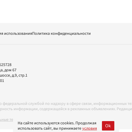
ия использования
Политика конфиденциальности
625728
а, дом 67
ссе, д.9, стр.1
-01
но федеральной службой по надзору в сфере связи, информационных т
товерность информации, содержащейся в рекламных объявлениях. Редак
ные технологии в соответствии с Правилами
На сайте используются cookies. Продолжая
Ok
использовать сайт, вы принимаете
условия