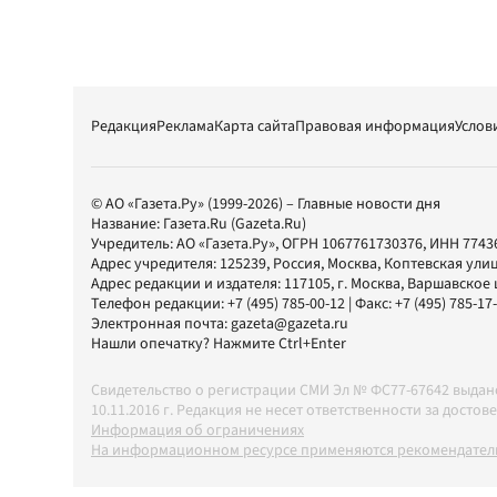
Редакция
Реклама
Карта сайта
Правовая информация
Услов
© АО «Газета.Ру» (1999-2026) – Главные новости дня
Название:
Газета.Ru
(Gazeta.Ru)
Учредитель:
АО «Газета.Ру»
, ОГРН 1067761730376, ИНН 7743
Адрес учредителя: 125239, Россия, Москва, Коптевская улиц
Адрес редакции и издателя:
117105
, г.
Москва
,
Варшавское шо
Телефон редакции:
+7 (495) 785-00-12
| Факс:
+7 (495) 785-17
Электронная почта:
gazeta@gazeta.ru
Нашли опечатку? Нажмите Ctrl+Enter
Свидетельство о регистрации СМИ Эл № ФС77-67642 выда
10.11.2016 г. Редакция не несет ответственности за дос
Информация об ограничениях
На информационном ресурсе применяются рекомендатель