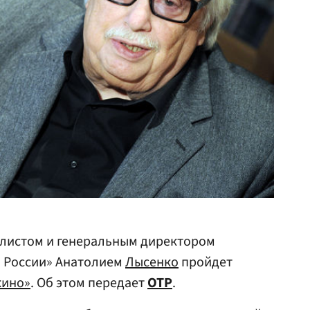
листом и генеральным директором
 России» Анатолием
Лысенко
пройдет
кино»
. Об этом передает
ОТР
.