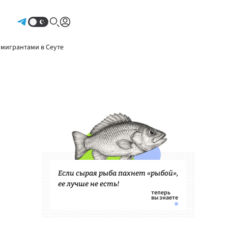
Авторизоваться
 мигрантами в Сеуте
Если сырая рыба пахнет «рыбой»,
ее лучше не есть!