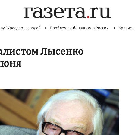
аву "Уралдронзавода"
Проблемы с бензином в России
Кризис с
алистом Лысенко
 июня